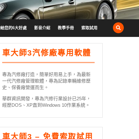
帶給您的6大好處
影音介紹
教學手冊
索取試用
車大師3汽修廠專用軟體
專為汽修廠打造，簡單好用易上手，為最新
一代汽修廠管理軟體，專為記錄車輛維修歷
史、保養廠營運而生。
華群資訊開發，專為汽修行業設計已25年，
經歷DOS、XP直到Windows 10作業系統。
車大師3 – 免費索取試用