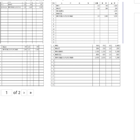
of
2
›
»