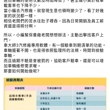
進而車輛的使用次數及時間降低了，甚至連小黃計程車
載客率也下降不少，
當小編去汽修廠，就發現生意也頓時變少了，看了好幾
家的狀況都一樣，
相信老闆們的苦水往肚子裡吞，因為日常開銷及員工薪
資還是得照付啊。
所以，小編幫保養廠老闆想想辦法，主動出擊找客戶上
門，
車大師3汽修廠專用軟體，有一個驗車到期清單的功能。
車輛擺著不開，也是得依照監理所的法規，時間到檢驗
車輛，
而且過期不驗是會被罰的，協助客戶驗車，還是可以增
加車輛維修需求喔。
那要如何開始做呢?